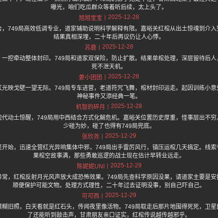
曝光，咱们吃瓜群众等着听后续，太上头了。
2025-12-28
旭旭宝宝
合，749局高效低调专业，道家辅助说明科学解释有限。嘉峪关红棺从出土惊魂到介入
结果真相深埋，二十年后再议仍让人心悸。
2025-12-28
苏鹿
，一挖牵动整体封印。749局和道家双保险，防止扩散。结果单棺处理，深层留待后人
死不泄天机。
2025-12-28
姜小团团
红光映戈壁一望无际。749局专车进营，老道符咒飞舞，棺材封印运走。起因训练小意
神秘事件又添经典一笔。
2025-12-28
机智的碎月
现代动土惊醒，749局用中西结合方式化解危机。嘉峪关位置历史厚重，怪事层出不穷
少碰为妙，碰了也得有749局兜底。
2025-12-29
张欣尧
笑开始，迅速全营红光异响集体中邪，749局出手雷厉风行，镇压运棺几天搞定。线索
果棺空故事满，那些勇敢巡逻的战士现在估计早转业远走。
2025-12-29
陈妮妮UNI
异常，红棺反射月光风声放大成恐怖效果。749局先查科学原因没果，请道家主要是安
顺便保护可能文物。处理方式理性，二十年过去证明没事，别自己吓自己。
2025-12-29
可可西
模糊旧照，白天看就是红石头，传闻夜里像活物。749局取走后那片地围得死死，卫星
了还能听到敲击声，甘肃朋友亲口证实，红棺传说越传越邪乎。