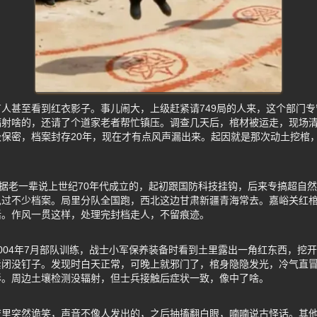
人甚至看到红衣影子。事儿闹大，上级赶紧请749局的人来，这个部门
辐射啥的，还请了个道家老者帮忙镇压。调查几天后，棺材被运走，现场
保密，档案封存20年，现在才有点风声漏出来。起因就是那次动土挖棺
，据老一辈说上世纪70年代成立的，起初跟国防科技挂钩，后来专搞超自
见过不少档案。局里分队全国跑，西北这边甘肃新疆青海常去。嘉峪关红
活。作风一贯这样，处理完封档走人，不留痕迹。
004年7月部队训练，战士小军保养装备时看到土里露出一角红东西，挖
紧闭没钉子。发现时白天正常，可晚上就邪门了，棺身隐隐发光，冷气直
形。周边土壤检测没辐射，但士兵接触后症状一致，像中了啥。
夜里突然诡笑，声音不像人发出的，之后抽搐翻白眼，喃喃说古怪话。其