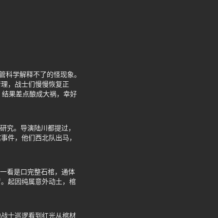
专管科学解释不了的怪现象。
清理，战士们慢慢恢复正
，结果差点酿成大祸，幸好
然研究。导演陆川都提过，
棺事件，他们西北队出马，
开一看是口完整石棺，通体
冒。起因纯属意外动土，棺
他战士巡逻看到红光从棺材