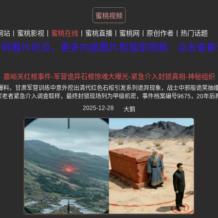
蜜桃视频
网站
蜜桃影视
蜜桃在线
蜜桃直播
蜜桃网
原创作者
热门话题
子网看片吃瓜，更多内部图片和独家视频：点击查看
嘉峪关红棺事件-军营诡异石棺惊魂大曝光-紧急介入封锁真相-神秘组织
度爆料，甘肃军营训练中意外挖出清代红色石棺引发系列诡异现象，战士中邪般诡笑抽
道家老者紧急介入调查取样，最终封锁现场列为甲级机密，事件档案编号9675，20年后
2025-12-28
大鹅