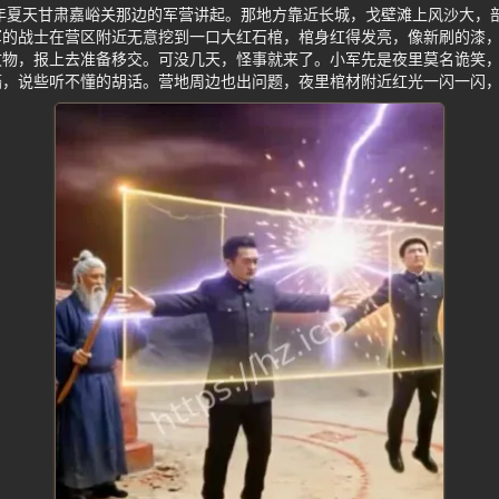
4年夏天甘肃嘉峪关那边的军营讲起。那地方靠近长城，戈壁滩上风沙大，
军的战士在营区附近无意挖到一口大红石棺，棺身红得发亮，像新刷的漆
文物，报上去准备移交。可没几天，怪事就来了。小军先是夜里莫名诡笑
搐，说些听不懂的胡话。营地周边也出问题，夜里棺材附近红光一闪一闪