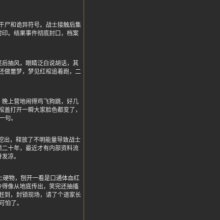
干尸和诡异符号。战士接触后集
封印。结果事件彻底封口，档案
笑后抽风，眼睛泛白说胡话，其
还做噩梦，梦见红棺追着跑，二
。晚上营地闹得鸡飞狗跳，好几
棺盖打开一瞬大家脸色都变了，
一句。
的反被挖出，释放了不明能量导致战士
锁二十年，最近才有内部资料流
脊发凉。
上硬物，刨开一看是口通体血红
冷得像从地底传出，笑完还抽搐
赶到，封锁现场，请了个道家长
可怕了。