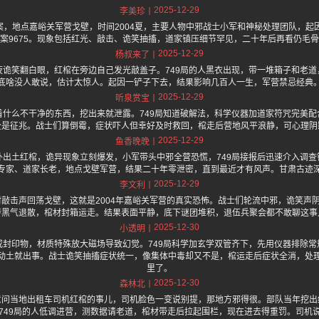
2025-12-29
李美珍
重案，地点嘉峪关军营戈壁，时间2004夏，主要人物中邪战士小军和神秘处理团队，起
案9675。现象包括红光、敲击、诡笑抽搐，道家镇压细节罕见，二十年后再看仍毛
2025-12-29
杨叔来了
夜诡笑翻白眼，红棺在旁边自己发光敲盖子。749局的人黑衣出现，带一堆箱子和老道
底啥没人敢说，估计太惊人。起因一铲子下去，结果影响几百人一生，军营禁忌经典
2025-12-29
听泉赏宝
着什么不干净的东西，挖出来就泄露。749局知道破解法，科学仪器加道家符咒完美配
全是征兆。战士们算倒霉，症状吓人但幸好及时救回，棺走后营地风平浪静，可心理阴
2025-12-29
鱼香晚晚
外出土红棺，诡异现象立刻爆发，小军带头中邪全营恐慌，749局接报后迅速介入调查
专家、道家长老，地点戈壁军营，结果二十年零泄密，直到最近才有风声。甘肃古迹
2025-12-29
李文利
敲击声回荡戈壁，这就是2004年嘉峪关军营的真实恐怖。战士们轮流中邪，诡笑声阴
转黑气退散，棺材封箱运走。结果表面平静，底下谜团堆积，退伍兵聚会都不敢聊这事
2025-12-30
小透明
或封印物，材质特殊放大磁场导致幻觉。749局科学加玄学双管齐下，先用仪器排除常
动土就出事。战士诡笑抽搐症状统一，像集体中毒却又不是，棺运走后症状全消，处
里了。
2025-12-30
森林北
意问当地出租车司机红棺的事儿，司机脸色一变说别提，那地方邪得很。部队当年挖出
749局的人低调进营，测数据请老道，棺材带走后拉起围栏，现在进去得重罚。司机