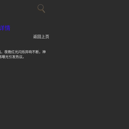
详情
返回上页
搐，夜晚红光闪烁异响不断，神
再曝光引发热议。