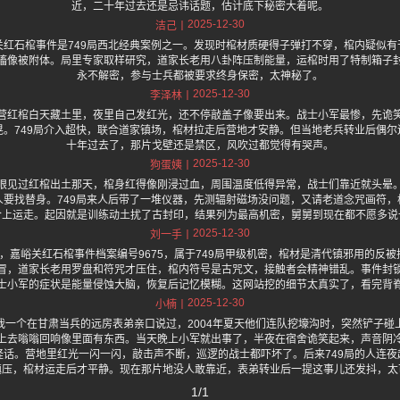
近，二十年过去还是忌讳话题，估计底下秘密大着呢。
2025-12-30
洁己
关红石棺事件是749局西北经典案例之一。发现时棺材质硬得子弹打不穿，棺内疑似有
搐像被附体。局里专家取样研究，道家长老用八卦阵压制能量，运棺时用了特制箱子
永不解密，参与士兵都被要求终身保密，太神秘了。
2025-12-30
李泽林
营红棺白天藏土里，夜里自己发红光，还不停敲盖子像要出来。战士小军最惨，先诡
晃。749局介入超快，联合道家镇场，棺材拉走后营地才安静。但当地老兵转业后偶尔
十年过去了，那片戈壁还是禁区，风吹过都觉得有哭声。
2025-12-30
狗蛋姨
眼见过红棺出土那天，棺身红得像刚浸过血，周围温度低得异常，战士们靠近就头晕
人要找替身。749局来人后带了一堆仪器，先测辐射磁场没问题，又请老道念咒画符，
合上运走。起因就是训练动土扰了古封印，结果列为最高机密，舅舅到现在都不愿多说
2025-12-30
刘一手
one 上面说，嘉峪关红石棺事件档案编号9675，属于749局甲级机密，棺材是清代镇邪用
冒，道家长老用罗盘和符咒才压住，棺内符号是古咒文，接触者会精神错乱。事件封
士小军的症状是能量侵蚀大脑，恢复后记忆模糊。这网站挖的细节太真实了，看完背
2025-12-30
小楠
我一个在甘肃当兵的远房表弟亲口说过，2004年夏天他们连队挖壕沟时，突然铲子碰
上去嗡嗡回响像里面有东西。当天晚上小军就出事了，半夜在宿舍诡笑起来，声音阴
怪话。营地里红光一闪一闪，敲击声不断，巡逻的战士都吓坏了。后来749局的人连夜
镇压，棺材运走后才平静。现在那片地没人敢靠近，表弟转业后一提这事儿还发抖，太
1/1