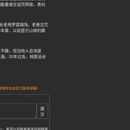
明能量或古诅咒释放，类似
家长老用罗盘镇场。老者念咒
验丰富，以前昆仑山啥的都
复平静，但当地人忌讳提
源。20年过去，档案没全
请记录保存本站官方联系邮箱！
提
交
一。希望以后能有更多内部档案