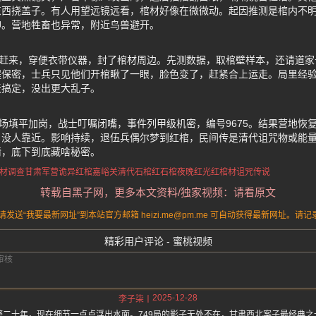
东西挠盖子。有人用望远镜远看，棺材好像在微微动。起因推测是棺内不
神。营地牲畜也异常，附近鸟兽避开。
夜赶来，穿便衣带仪器，封了棺材周边。先测数据，取棺壁样本，还请道
程保密，士兵只见他们开棺瞅了一眼，脸色变了，赶紧合上运走。局里经
天搞定，没出更大乱子。
现场填平加岗，战士叮嘱闭嘴，事件列甲级机密，编号9675。结果营地恢
没人靠近。影响持续，退伍兵偶尔梦到红棺，民间传是清代诅咒物或能量
猜，底下到底藏啥秘密。
棺材调查
甘肃军营诡异红棺
嘉峪关清代石棺
红石棺夜晚红光
红棺材诅咒传说
转载自黑子网，更多本文资料/独家视频：请看原文
送“我要最新网址”到本站官方邮箱 heizi.me@pm.me 可自动获得最新网址。
精彩用户评论 - 蜜桃视频
2025-12-28
李子柒
整二十年，现在细节一点点浮出水面。749局的影子无处不在，甘肃西北案子最经典之