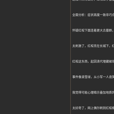
全面分析：症状高度一致非巧
怀疑红棺下面连着更大古墓群
太刺激了，红棺亮在长城下，
红棺这东西，起因清代埋藏被
事件像滚雪球，从小军一人诡
我觉得可能心理暗示叠加地质
太好奇了，网上偶尔刷到红棺