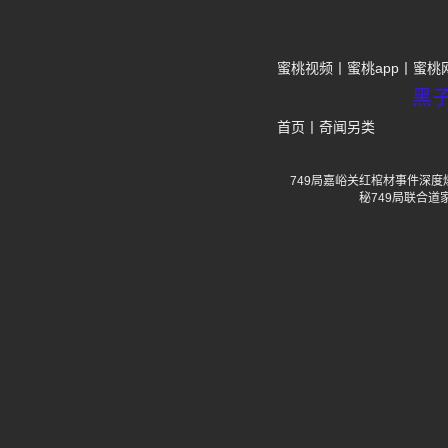
蜜桃视频
蜜桃app
蜜桃
黑
首页
丨
奇闻另类
749局嘉峪关红棺材事件深
秘749局联合