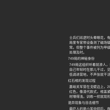
士兵们巡逻时头晕眼花，有
局里专家带设备测了磁场
常。但整个事件被列为甲级
处理及时。
749局的神秘身份
749局这组织听着就渗人
自己年轻时在那儿干过，
低调进营地，不声张就干
红石棺的发现过程
嘉峪关军营在戈壁边上，2
红色，像清代款式，棺盖
材埋得浅，训练一挖就现
诡异现象与目击细节
最吓人的是小军中招后，