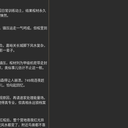
因日常训练动土，结果棺材永久
骨悚然。
，镇压运走一气呵成。但棺里到
。
合。嘉峪关长城脚下风水复杂，
影一辈子。
镇压，棺材列为甲级机密带走封
深，类似事儿估计不止这一桩。
森得让人崩溃。749局连夜赶
儿，怕勾起回忆。
规原因，再请道家处理能量场。
理得真专业，但真相永远锁档案
红棺后，整个营地夜夜红光异
说风水都变了，附近鸟兽都不靠