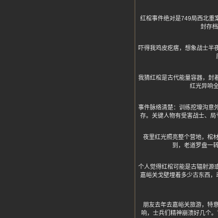
红棺事件绝对是749局西北
封存档
吓得我鸡皮疙瘩，想象战士半
我猜红棺是古代能量容器，封
红光异响
事件脉络清楚：训练挖壕沟意
存。关键人物有受害战士、局
夜里红光照亮整个营地，棺材
到，老道罗盘一
个人觉得红棺可能是古辐射源
嘉峪关戈壁埋着多少古东西，
朋友去年去嘉峪关旅游，特
响，士兵们精神崩溃好几个。