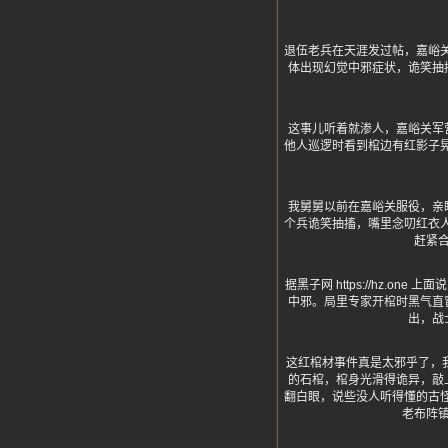
退伍老兵在天涯发过帖，嘉峪
体出现幻觉中邪症状，诡笑抽
这事儿听着就渗人，嘉峪关军
他人巡逻时看到棺边有红影子
我舅舅以前在嘉峪关服役，亲
个兵诡笑抽搐，嘴里念叨红衣
赶紧
据黑子网 https://hz.
中邪。局里专家开棺时黑气直
出，战
这红棺材事件真是太邪乎了，
的石棺，棺身光滑得诡异，敲
翻白眼，说些没人听得懂的古
老布阵