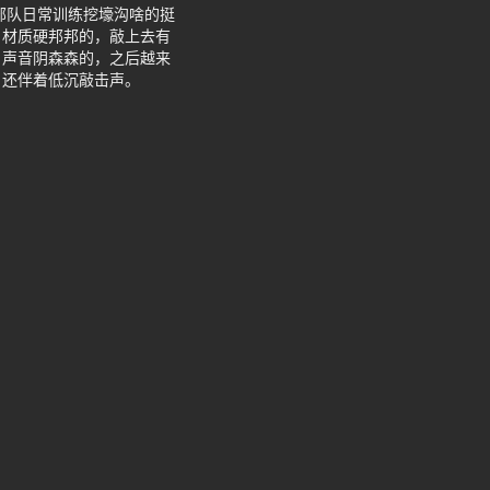
部队日常训练挖壕沟啥的挺
，材质硬邦邦的，敲上去有
，声音阴森森的，之后越来
，还伴着低沉敲击声。