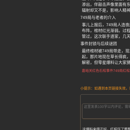
渗出，伴敲击声像里面有
辐射却又不是，影响人精
749局与老者的介入
事儿上报后，749局人连
布阵，棺材红光渐弱。过
管过，这次联手道家，几
事件封锁与后续谜团
最终棺材被749局带走，
起，那片地现在草长得疯，
解密，但零星爆料让大家
嘉峪关红色石棺事件
749局红
小提示：如遇到本页链接失效，请发
这爆料来得正好，红棺压了整