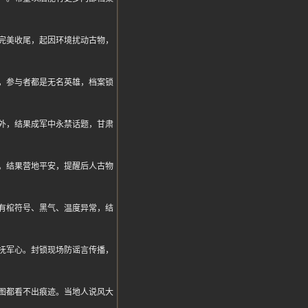
完美收尾，起因环境扰动古物，
，参与者都是无名英雄，档案锁
外，结果成军中永禁话题，甘肃
。结果营地平安，提醒后人古物
有棺符号、黑气、温度异常，结
抚军心。封锁现场防谣言传播，
图都看不出痕迹。当地人说风大