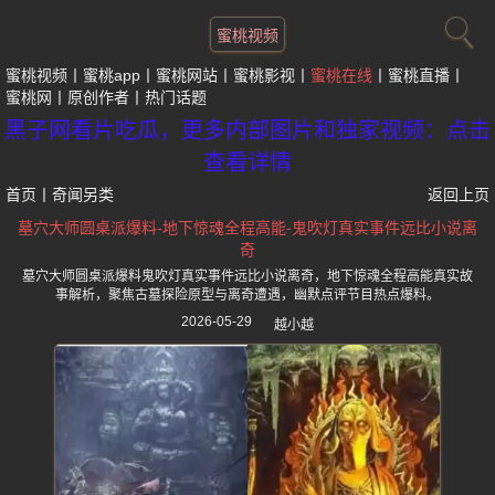
蜜桃视频
蜜桃视频
蜜桃app
蜜桃网站
蜜桃影视
蜜桃在线
蜜桃直播
蜜桃网
原创作者
热门话题
黑子网看片吃瓜，更多内部图片和独家视频：点击
查看详情
首页
丨
奇闻另类
返回上页
墓穴大师圆桌派爆料-地下惊魂全程高能-鬼吹灯真实事件远比小说离
奇
墓穴大师圆桌派爆料鬼吹灯真实事件远比小说离奇，地下惊魂全程高能真实故
事解析，聚焦古墓探险原型与离奇遭遇，幽默点评节目热点爆料。
2026-05-29
越小越