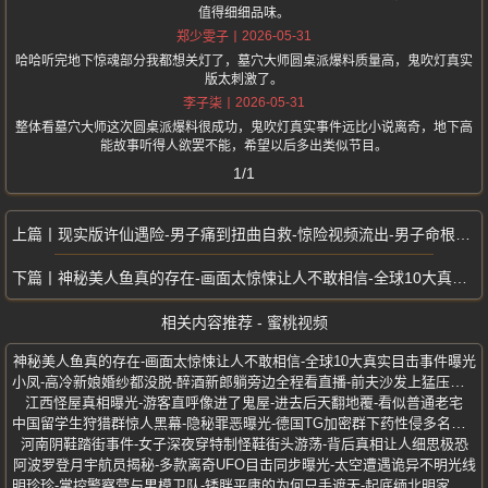
值得细细品味。
2026-05-31
郑少雯子
哈哈听完地下惊魂部分我都想关灯了，墓穴大师圆桌派爆料质量高，鬼吹灯真实
版太刺激了。
2026-05-31
李子柒
整体看墓穴大师这次圆桌派爆料很成功，鬼吹灯真实事件远比小说离奇，地下高
能故事听得人欲罢不能，希望以后多出类似节目。
1/1
现实版许仙遇险-男子痛到扭曲自救-惊险视频流出-男子命根子遭蛇咬住不放
神秘美人鱼真的存在-画面太惊悚让人不敢相信-全球10大真实目击事件曝光
相关内容推荐 - 蜜桃视频
神秘美人鱼真的存在-画面太惊悚让人不敢相信-全球10大真实目击事件曝光
小凤-高冷新娘婚纱都没脱-醉酒新郎躺旁边全程看直播-前夫沙发上猛压激战
江西怪屋真相曝光-游客直呼像进了鬼屋-进去后天翻地覆-看似普通老宅
中国留学生狩猎群惊人黑幕-隐秘罪恶曝光-德国TG加密群下药性侵多名女性
河南阴鞋踏街事件-女子深夜穿特制怪鞋街头游荡-背后真相让人细思极恐
阿波罗登月宇航员揭秘-多款离奇UFO目击同步曝光-太空遭遇诡异不明光线
明珍珍-掌控警察营与男模卫队-矮胖平庸的为何只手遮天-起底缅北明家公主