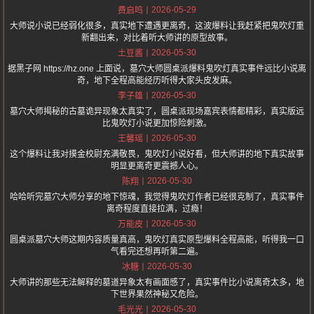
2026-05-29
费启鸣
大师说小说已经弱化很多，真实地下遭遇更离奇，这波爆料让我赶紧把鬼吹灯重
新翻出来，对比着听大师讲的原型故事。
2026-05-30
土豆酱
据黑子网 https://hz.one 上面说，墓穴大师圆桌派爆料鬼吹灯真实事件远比小说离
奇，地下全程高能经历听得大家头皮发麻。
2026-05-30
李子雄
墓穴大师揭秘的古墓诡异现象太真实了，圆桌派现场嘉宾表情都精彩，真实版远
比鬼吹灯小说更加惊险刺激。
2026-05-30
王馨瑶
这个爆料让我对摸金校尉充满敬畏，鬼吹灯小说好看，但大师讲的地下真实故事
明显更离奇更震撼人心。
2026-05-30
陈翔
哈哈听完墓穴大师分享的地下惊魂，我觉得鬼吹灯作者已经很克制了，真实事件
离奇程度直接拉满，过瘾！
2026-05-30
万能皮
圆桌派墓穴大师这期内容质量真高，鬼吹灯真实原型爆料全程高能，听得我一口
气看完还想再听第二遍。
2026-05-30
冰糖
大师讲的那些无法解释的墓道异象太有画面感了，真实事件比小说离奇太多，地
下世界果然神秘又危险。
2026-05-30
毛光光