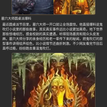
墓穴大师圆桌派爆料
最近圆桌派节目里，墓穴大师一开口就让全场震惊。他直接爆料说鬼
吹灯小说里的那些故事，其实真实事件远比小说更加离奇。地下世界
那些惊魂经历，摸金校尉的真实遭遇，听得现场嘉宾和观众头皮发
麻。墓穴大师分享的亲身经历和老一辈传下来的秘闻，把鬼吹灯的原
型事件讲得绘声绘色，比小说情节还曲折刺激。不少网友看完节目后
直呼过瘾，纷纷跑去重温鬼吹灯。