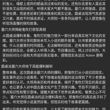
的鬼火、墙壁上诡异的壁画活过来似的变化，还有队伍里有人莫名其
妙消失又出现的经历，听得大家大气都不敢出。墓穴大师强调，这些
不是杜撰，而是老前辈们用命换来的真实记录。圆桌派现场气氛紧张
又兴奋，嘉宾不时插话求证，大师则一条条列出细节，让人感觉像在
听现场直播的探险故事。
墓穴大师揭秘鬼吹灯原型真相
从圆桌派爆料来看，鬼吹灯的魅力很大一部分来自真实地下文化的支
撑。墓穴大师分享的那些未写入小说的额外故事，比书里更离奇更惊
魂。什么古墓里的时间错乱、无法解释的回音，还有某些禁忌物品带
来的连锁反应，全都让人听得入迷。节目播出后，网上讨论热烈，大
家纷纷对比小说和大师说的真实版本，感慨现实永远比 fiction 更精
彩。
圆桌派墓穴大师地下高能爆料解析
整体来看，这次圆桌派墓穴大师的爆料，把鬼吹灯从小说拉回现实。
真实事件远比小说离奇，地下惊魂全程高能的说法得到了不少老摸金
爱好者的认可。大师用亲历和传承故事，揭开了鬼吹灯背后的真实面
纱，也让更多人对中国古墓文化产生了浓厚兴趣。节目不只娱乐，还
带点知识性和警示意味，提醒大家地下世界充满未知，敬畏之心不可
少。 墓穴大师在圆桌派的这次爆料真给力，把鬼吹灯的真实底子抖了
出来。听完觉得小说虽然好看，但现实的地下故事更震撼。
希望以后能有更多这样的分享，让大家了解传统摸金文化的魅力，同