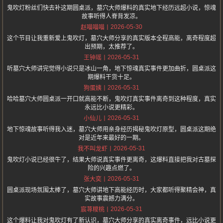
鬼吹灯粉丝们快去补这期圆桌派，墓穴大师爆料的真实地下经历远超小说，惊魂
故事听得人脊背发凉。
2026-05-30
赵喵喵喵
这个节目让我重新爱上鬼吹灯，墓穴大师分享的真实版本全程高能，离奇程度超
出预期，太推荐了。
2026-05-31
王钟瑶
听墓穴大师讲完觉得小说只是冰山一角，地下惊魂真实事件更加曲折，圆桌派这
期爆料干货十足。
2026-05-31
狗蛋姨
哈哈墓穴大师圆桌派一开口就高能不断，鬼吹灯真实事件离奇到这种程度，真实
永远比小说更精彩。
2026-05-31
小仙儿
地下惊魂故事听得我入迷，墓穴大师用亲身经历揭秘鬼吹灯原型，圆桌派这期绝
对是近年来最好的一期。
2026-05-31
我不叫龙虾
鬼吹灯小说已经很牛了，结果大师说真实事件更离奇，这爆料直接把我对古墓探
险的兴趣点燃了。
2026-05-31
张大奕
圆桌派现场氛围太棒了，墓穴大师讲地下高能经历时，大家都听得聚精会神，真
实故事震撼力满分。
2026-05-31
宸荨糭桃
这个爆料让我对鬼吹灯有了新认识，墓穴大师分享的真实离奇事件，远比小说更