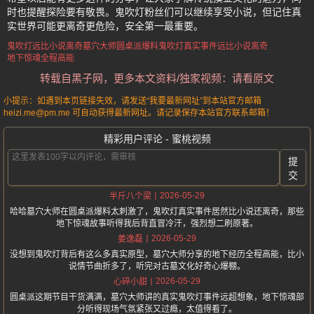
时也提醒探险要有敬畏。鬼吹灯粉丝们可以继续享受小说，但记住真
实世界可能更离奇更危险，安全第一最重要。
鬼吹灯远比小说离奇
墓穴大师圆桌派爆料
鬼吹灯真实事件远比小说离奇
地下惊魂全程高能
转载自黑子网，更多本文资料/独家视频：请看原文
小提示：如遇到本页链接失效，请发送“我要最新网址”到本站官方邮箱
heizi.me@pm.me 可自动获得最新网址。请记录保存本站官方联系邮箱！
精彩用户评论 - 蜜桃视频
提
交
2026-05-29
半斤八个梁
哈哈墓穴大师在圆桌派爆料太刺激了，鬼吹灯真实事件居然比小说还离奇，那些
地下惊魂故事听得我后背直冒冷汗，强烈想二刷原著。
2026-05-29
姜逸磊
没想到鬼吹灯背后有这么多真实原型，墓穴大师分享的地下经历全程高能，比小
说情节曲折多了，听完对古墓文化好奇心爆棚。
2026-05-29
心碎小甜
圆桌派这期节目干货满满，墓穴大师讲的真实鬼吹灯事件远超想象，地下惊魂部
分听得现场气氛紧张又过瘾，太值得看了。