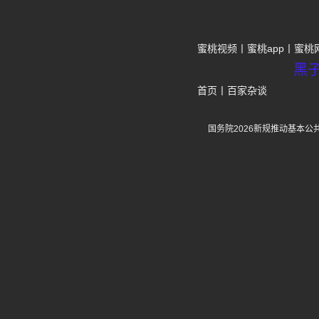
蜜桃视频
蜜桃app
蜜桃
黑
首页
丨
百家杂谈
国务院2026新规推动基本