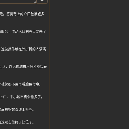
走，感觉背上的户口包袱轻多
享服务，流动人口的春天要来了
，这波操作给在外拼搏的人满满
互通互认，以后换城市积分还能接着
疗社保都不用再看脸色行事。
上广，中小城市机会也多了。
的幸福指数直线上升啊。
口这老古董终于让位了。