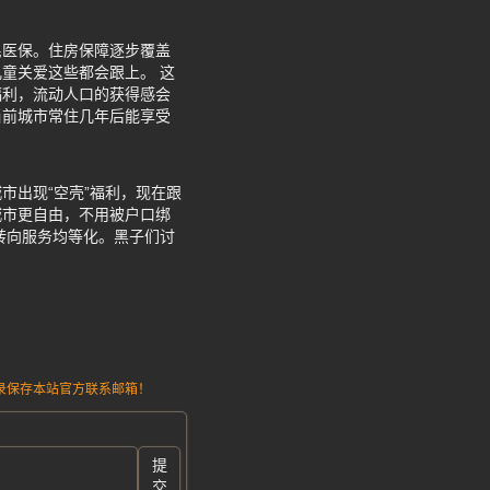
民医保。住房保障逐步覆盖
童关爱这些都会跟上。 这
福利，流动人口的获得感会
当前城市常住几年后能享受
市出现“空壳”福利，现在跟
城市更自由，不用被户口绑
转向服务均等化。黑子们讨
请记录保存本站官方联系邮箱！
提
交