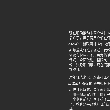
现在明确推动未落户常住
靠它了。黑子网用户们在
2026户口新政落地 常住
新规重点盯准了随迁子女
会更有保障，不用再为借
保呢，全面取消户籍限制，
像一张隐形门票，现在门票
到哪儿”。
对年轻人来说，跨省打工
居住证升级强化 公共服务
居住证这玩意儿要全面升
不用一切从零开始。随迁子
一个老乡前几年为了孩子上
了。教育公平这块儿往前
待。