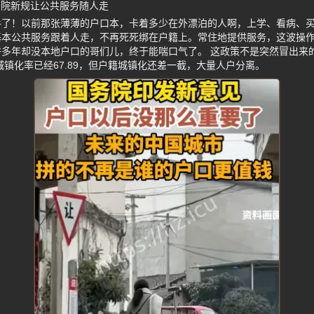
务院新规让公共服务随人走
手了！以前那张薄薄的户口本，卡着多少在外漂泊的人啊，上学、看病、
基本公共服务跟着人走，不再死死绑在户籍上。常住地提供服务，这波操
多年却没本地户口的哥们儿，终于能喘口气了。 这政策不是突然冒出来
城镇化率已经67.89，但户籍城镇化还差一截，大量人户分离。