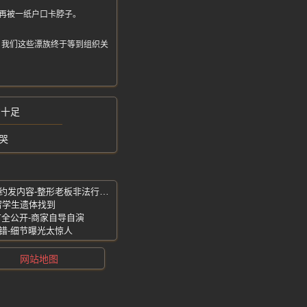
再被一纸户口卡脖子。
，我们这些漂族终于等到组织关
意十足
哭
女子割双眼皮后无法闭眼-竟反诉患者违约发内容-整形老板非法行医获刑
留学生遗体找到
节全公开-商家自导自演
错-细节曝光太惊人
网站地图