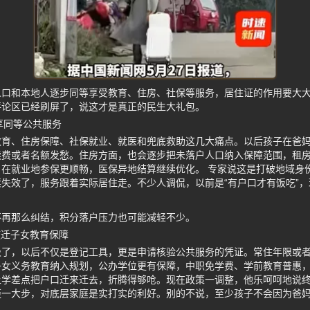
人口和本地人逐步同等享受教育、住房、社保等服务，居住证的作用要大
评论区已经刷屏了，说这才是真正的民生大礼包。
地享同等公共服务
教育、住房保障、社保就业、就医和兜底救助这几大痛点。以后孩子在爸
读费或者名额发愁。住房方面，也会逐步把未落户人口纳入保障范围，租
在就业地参保更顺畅，医保异地结算继续优化。 专家说这是打破地域身
失效了，服务跟着实际居住走。不少人调侃，以前是“有户口才有饭吃”，
不再那么纠结，积分落户压力也可能减轻不少。
随迁子女教育保障
级了，以后不仅是登记工具，更是申请核验公共服务的凭证。常住年限或
女义务教育纳入规划，公办学位更有保障，中职免学费、学前教育普惠，
学差点把户口迁来迁去，折腾得够呛。现在政策一调整，他乐呵呵地说终
迈一大步，对底层家庭是实打实的利好。别的不说，至少孩子不会因为爸