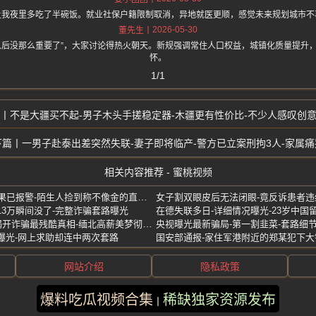
让我夜里多吃了半碗饭。就业社保户籍限制取消，异地就医更顺，感觉未来规划城市不
2026-05-30
董先生
以后没那么重要了”，大家讨论得热火朝天。新规强调常住人口权益，城镇化质量提升
怀。
1/1
不是大疆买不起-男子木头手搓稳定器-木疆更有性价比-不少人感叹创
一男子赴泰出差突然失联-妻子即将临产-警方已立案刑拘3人-家属痛
相关内容推荐 - 蜜桃视频
女子遗失24克金项链-翻找未果已报警-陌生人捡到称不像金的直接扔垃圾桶
13万瞬间没了-完整诈骗套路曝光
在德失联多日-详细情况曝光-23岁中国
14个月遣返1万多人-妙瓦底揭开诈骗最残酷真相-缅北高薪美梦彻底破碎
央视曝光最新骗局-第一割韭菜-套路细
曝光-网上求助却连中两次套路
国安部通报-家住军港附近的郑某犯下大
网站介绍
隐私政策
爆料吃瓜视频合集
稀缺独家资源发布
版权所有 ©2025 蜜桃视频 保留所有权利