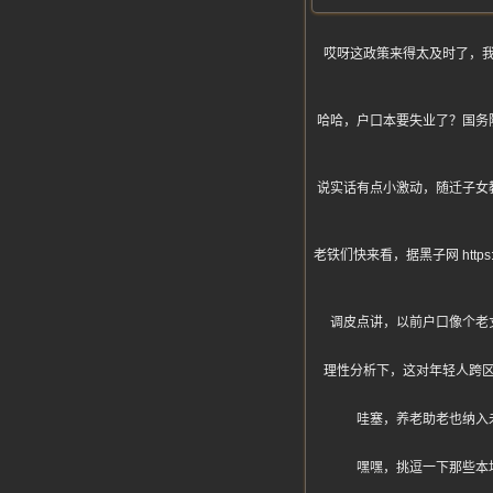
哎呀这政策来得太及时了，
哈哈，户口本要失业了？国务
说实话有点小激动，随迁子女
老铁们快来看，据黑子网 htt
调皮点讲，以前户口像个老
理性分析下，这对年轻人跨
哇塞，养老助老也纳入
嘿嘿，挑逗一下那些本