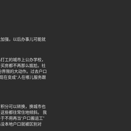
大加强，以后办事儿可能就
妈打工的城市上公办学校，
房买房都不再那么尴尬。社
份界限的大动作。过去户口
现在变成“人在哪儿服务跟
者积分可以转换，换城市也
这些都往常住地倾斜。 我
于不用再当“户口搬运工”
妈没本地户口就被区别对