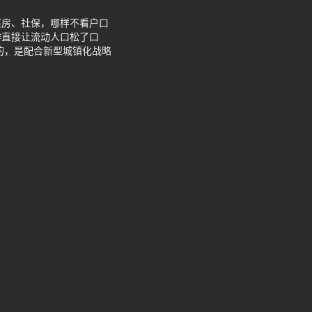
买房、社保，哪样不看户口
作直接让流动人口松了口
的，是配合新型城镇化战略