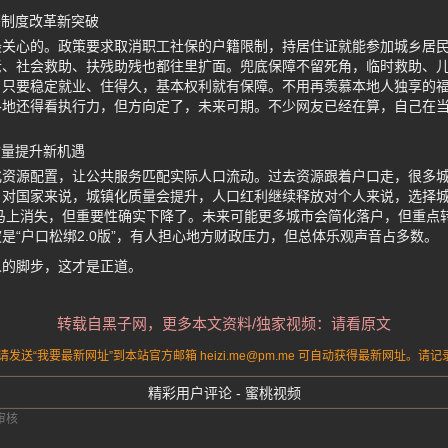
籍制度改革新突破
最关心的。政策要求取消职工社保的户籍限制，持居住证就能参加城乡居
、社会救助、扶残助残也都往里扩面。兜底保障不留死角，临时救助、儿
，只要稳定就业、住得久，基本权利就有保障。不用再羡慕本地人独享的
各地还得看执行力，但方向定了，未来可期。不少网友已经在算，自己在
质量提升新机遇
资源配置，让公共服务匹配实际人口流动。过去资源跟着户口走，很多城
。对国家来说，城镇化质量会提升，人口红利继续释放对个人来说，选择
马上消失，但重要性确实下降了。未来可能更多城市会简化落户，但重点
是“户口松绑2.0版”，有人担心地方财政压力，但总体乐观声音占多数。
人的脚步，这才是正道。
转载自黑子网，更多本文资料/独家视频：请看原文
送“我要最新网址”到本站官方邮箱 heizi.me@pm.me 可自动获得最新网址。
精彩用户评论 - 蜜桃视频