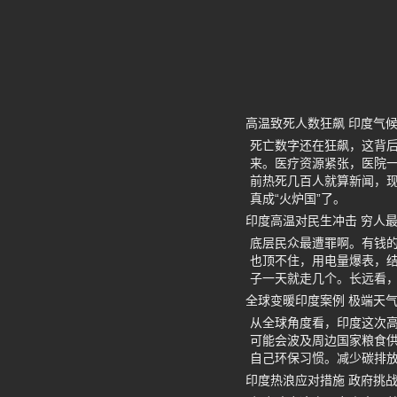
高温致死人数狂飙 印度气
死亡数字还在狂飙，这背
来。医疗资源紧张，医院
前热死几百人就算新闻，
真成“火炉国”了。
印度高温对民生冲击 穷人
底层民众最遭罪啊。有钱
也顶不住，用电量爆表，
子一天就走几个。长远看
全球变暖印度案例 极端天
从全球角度看，印度这次
可能会波及周边国家粮食
自己环保习惯。减少碳排
印度热浪应对措施 政府挑