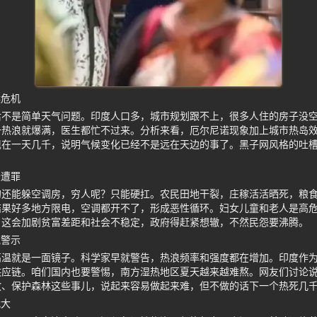
候危机
后不是简单天气问题。印度人口多，城市规划跟不上，很多人住的房子没
一热浪就爆满，医生都忙不过来。分析来看，厄尔尼诺现象加上城市热岛
现在一天几千，说明气候变化已经不是远在天边的事了。黑子网风格的吐
最遭罪
的还能躲空调房，穷人呢？只能硬扛。农民田地干裂，庄稼活活晒死，粮
结果好多地方限电，空调都开不了，形成恶性循环。妇女儿童和老人是高
，这会加剧贫富差距和社会不稳定，政府得赶紧想辙，不然民怨要沸腾。
气警示
高温就是一面镜子。科学家早就警告，热浪频率和强度都在增加。印度作
供应链。咱们国内也要警惕，南方湿热地区夏天越来越难熬。网友们讨论
放、保护森林这些事儿，说起来容易做起来难，但不做的话下一个热死几
战大