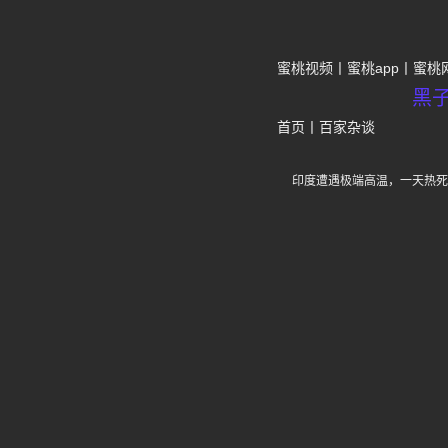
蜜桃视频
蜜桃app
蜜桃
黑
首页
丨
百家杂谈
印度遭遇极端高温，一天热死