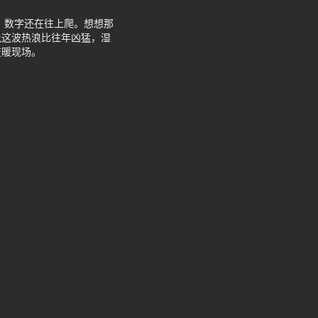
，数字还在往上爬。想想那
说这波热浪比往年凶猛，湿
变暖现场。