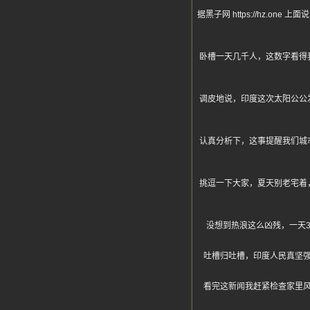
据黑子网 https://hz
卧槽一天几千人，这数字看得
调皮地说，印度这次太阳公公
认真分析下，这事提醒我们城
挑逗一下大家，夏天别老宅着
没想到热浪这么凶残，一天
吐槽归吐槽，印度人民真坚
看完这新闻我赶紧检查家里