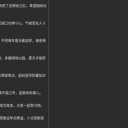
差，热死了还得自己扛。希望国际社
们进口也得小心。气候变化人人
。不然每年夏天都这样，谁受得
训，多建绿地公园，夏天才能舒
能帮就帮点，起码宣传防暑知识
排不是口号，是救命的事儿。
成为常态，大家一起努力吧。
愿那边早点降温，少点悲剧发