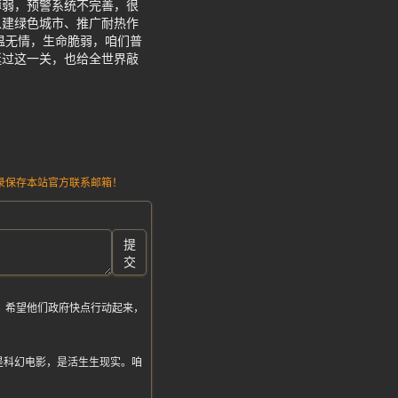
薄弱，预警系统不完善，很
入建绿色城市、推广耐热作
温无情，生命脆弱，咱们普
挺过这一关，也给全世界敲
请记录保存本站官方联系邮箱！
提
交
。希望他们政府快点行动起来，
是科幻电影，是活生生现实。咱