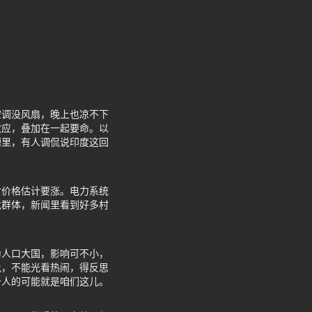
空调没风扇，晚上也凉不下
效应，叠加在一起要命。以
槽里，有人调侃说印度这回
食价格估计要涨。电力系统
危群体，新闻里看到好多村
为人口大国，影响可不小，
说，不能光看热闹，得反思
千人的可能就是咱们这儿。