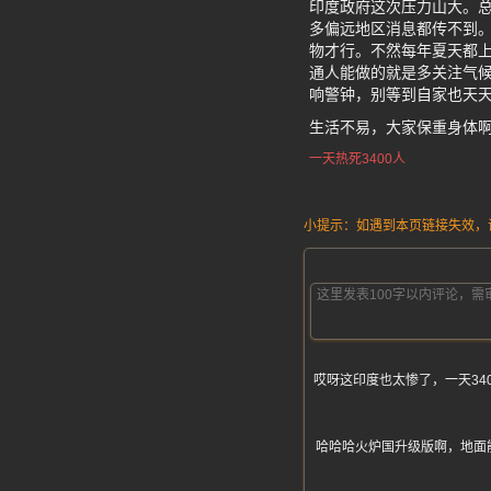
印度政府这次压力山大。
多偏远地区消息都传不到
物才行。不然每年夏天都上
通人能做的就是多关注气
响警钟，别等到自家也天
生活不易，大家保重身体
一天热死3400人
小提示：如遇到本页链接失效，请发
哎呀这印度也太惨了，一天3
哈哈哈火炉国升级版啊，地面