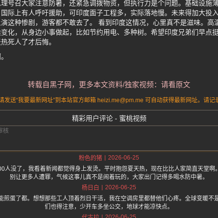
总理号召大家注意防暑，还紧急调拨物资，但执行力是个问题。基础设施
。国际上有人呼吁援助，可印度面子工程多，实际落地慢。未来得加大投
演这种惨剧，游客都不敢去了。 看到印度这情况，心里真不是滋味。高
候变化，从身边小事做起，比如节约用电、多种树。希望印度兄弟们早点
天热死人了才后悔。
啊。
转载自黑子网，更多本文资料/独家视频：请看原文
送“我要最新网址”到本站官方邮箱 heizi.me@pm.me 可自动获得最新网址。
精彩用户评论 - 蜜桃视频
2026-06-25
粉色的猪
400人没了，我看着新闻都觉得身上发烫。平时抱怨夏天热，现在比比人家简直天堂啊
别让更多人遭罪，气候这事儿真不是闹着玩的，大家出门记得多喝水防中暑。
2026-06-25
杨日白
能煎蛋了都。想想那些工人顶着烈日干活，我在空调房里都替他们心疼。全球变暖不
们也得注意，少开车多坐公交，地球才能凉快点。
2026-06-25
代古拉