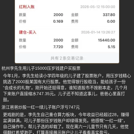
杭州李先生用儿子15000压岁钱建户买股票
今年1月，李先生给读小学四年级的儿子建了股票账户，用压岁钱精心
挑选了2000股某国有大行股票。他觉得银行股稳当，能给孩子一份
“会成长的礼物”。刚开始还挺得意，谁知道股市不按剧本走，几个月
下来账户直接缩水747.35元。儿子还不知道这事儿，爸爸心里直打
鼓。
浙江爸爸炒股一红一绿儿子账户浮亏747元
更戏剧的是，李先生自己重仓算力板块，今年收益已经超过28，赚得
盆满钵满。可儿子那份压岁钱账户却绿得发亮。他感慨“一红一绿”，
自己操作牛，帮儿子选的却栽了。现在离六一儿童节只有几天，他觉
得翻红希望渺茫，打算直接展示账户让儿子看看真实盈亏。