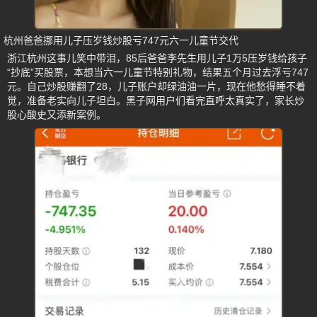
杭州爸爸挪用儿子压岁钱炒股亏747元六一儿童节交代
浙江杭州这事儿笑中带泪，85后爸爸李先生用儿子1万5压岁钱给孩子
“抄底”买股票，本想当六一儿童节特别礼物，结果五个月过去浮亏747
元。自己炒股赚翻了28，儿子账户却绿油油一片，现在他愁得睡不着
觉，准备老实向儿子坦白。黑子网用户们看完直呼太真实了，家长炒
股心酸史又添新案例。