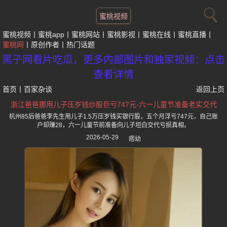
蜜桃视频
蜜桃视频
蜜桃app
蜜桃网站
蜜桃影视
蜜桃在线
蜜桃直播
蜜桃网
原创作者
热门话题
黑子网看片吃瓜，更多内部图片和独家视频：点击
查看详情
首页
丨
百家杂谈
返回上页
浙江爸爸挪用儿子压岁钱炒股巨亏747元-六一儿童节准备老实交代
杭州85后爸爸李先生用儿子1.5万压岁钱买银行股，五个月浮亏747元，自己账
户却赚28，六一儿童节前准备向儿子坦白交代亏损真相。
2026-05-29
痞幼