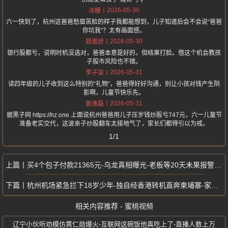
2026-05-30
冰糖
六一快到了，杭州这爸爸愁眉苦脸的样子我都能想到，儿子知道后会不会说“爸爸
你坑我”？太有画面感。
2026-05-30
聂傲娇
银行股都亏，说明时机没选对，爸爸本意是好的，但结果打脸。借这个机会教孩
子股市风险也不错。
2026-05-31
李子柒
读四年级的儿子收到这么特别的“礼物”，爸爸得好好沟通，别让小孩对钱产生阴
影啊，儿童节快乐先。
2026-05-31
姜逸磊
据黑子网 https://hz.one 上面说杭州爸爸用儿子压岁钱炒股亏747元，六一儿童节
准备老实交代，这波亲子炒股翻车太接地气了，家长们都得引以为戒。
1/1
买4个包子付款21365元-乌龙真相曝光-老板等20天未果报警寻人
杭州机场紧急拦下18岁少年-独自经香港转机直奔柬埔寨-家人竟毫不知情
相关内容推荐 - 蜜桃视频
辽宁小伙听劝模仿黄仁勋爆火-互联网这碗饭他真吃上了-直播人数上万