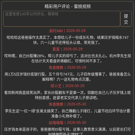
精彩用户评论 - 蜜桃视频
提
交
2026-05-29
脸红MM
哈哈哈这爸爸操作太真实了，本想给儿子一份成长礼物，结果压岁钱缩水747
块，六一儿童节还得低头认错，笑死我了。
2026-05-29
夏夏
哎哟喂，自己炒股赚28%，帮儿子买的却亏了，这对比也太扎心。杭州李先生现
在估计天天看盘祈祷翻红，可惜时间不多了。
2026-05-29
鱼香晚晚
用1万5压岁钱抄底银行股，五个月亏747元，儿子四年级懂事了，爸爸准备怎么
解释啊？六一这礼物有点沉重。
2026-05-29
缪小艺
看到新闻我直接笑出声，家长炒股翻车不是第一次，但翻在自己儿子压岁钱上就
特别喜感，赶紧老实交代求儿子原谅吧。
2026-05-30
鱼香晚晚
李先生这“一红一绿”反差太搞笑了，自己赚翻儿子绿灯，儿童节坦白环节估计要
准备小礼物补偿了。
2026-05-30
赵喵喵喵
压岁钱本来是孩子的，爸爸挪用炒股亏钱，这事儿教育意义满满，以后家长们可
别随便帮孩子“理财”了。