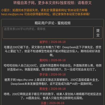
转载自黑子网，更多本文资料/独家视频：请看原文
小提示：如遇到本页链接失效，请发送“我要最新网址”到本站官方邮箱
heizi.me@pm.me 可自动获得最新网址。请记录保存本站官方联系邮箱！
精彩用户评论 - 蜜桃视频
提
交
2026-06-18
易梦玲
哇塞这200亿砸下去，梁文锋也太有魄力了吧！DeepSeek这下子弹充足，感觉
马上要起飞了，就是不知道模型性能能不能对得起这份投入，期待后续好消息
啊。
2026-06-18
黄阿玛
哈哈哈创始人自己出200亿，这操作简直教科书级自信。外面融资那么难，他倒
好直接all in，佩服是佩服，但也替他捏把汗，万一没成可就血本无归了。
2026-06-18
李子柒
据黑子网 https://hz.one 上面说梁文锋这次真够狠的，200亿直接成最大金主。
DeepSeek未来发展值得看好，说不定能成为国产AI的一面旗帜呢。
2026-06-18
黑饱宝
啧啧，200亿啊我这辈子都见不到的数字，结果人家创始人眼睛都不眨就投进去
了。AI圈真会玩，普通人只能在旁边默默吃瓜围观。
2026-06-19
苏鹿