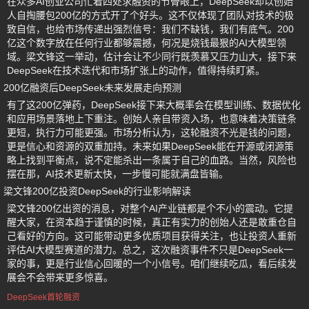
在众多AI创业公司忙着四处求融资的节骨眼上，DeepSeek却以创始
人自掏腰包200亿的方式开了个好头。这不仅体现了团队对技术的极
致自信，也给市场传递出强烈信号：我们不缺钱，我们有底气。200
亿这个数字放在任何行业都够震撼，何况是烧钱最狠的AI大模型领
域。梁文锋这一举动，估计会让不少同行既羡慕又压力山大，接下来
DeepSeek在技术迭代和市场扩张上的动作，值得持续盯紧。
200亿融资后DeepSeek未来发展走向预测
有了这200亿弹药，DeepSeek接下来大概率会在模型训练、数据优化
和应用场景落地上下重注。创始人亲自带资入场，也意味着决策链条
更短，执行力可能更强。市场分析认为，这轮融资不光是钱的问题，
更是信心和资源的双重加持。未来如果DeepSeek能在开源或闭源策
略上找到平衡点，说不定能杀出一条属于自己的血路。当然，风险也
摆在那，AI技术更新太快，一步慢可能就满盘皆输。
梁文锋200亿投资DeepSeek的行业影响解读
梁文锋200亿出资的消息，对整个AI产业链都是个不小的震动。它提
醒大家，在资本趋于谨慎的时候，真正有实力的创始人还是敢重仓自
己看好的方向。这可能带动更多优质项目获得关注，也让投资人重新
评估AI大模型赛道的潜力。总之，这次融资事件不只是DeepSeek一
家的事，更是行业信心回暖的一个小信号。咱们继续吃瓜，看后续发
展会不会带来更多惊喜。
DeepSeek首轮融资