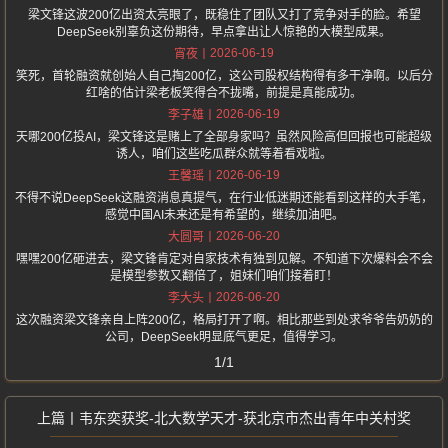
梁文锋这波200亿出资太亮眼了，既稳住了团队又打了竞争对手的脸。希望
DeepSeek别辜负这份期待，早点拿出让人惊艳的大模型成果。
2026-06-19
宵夜
笑死，首轮融资就创始人自己掏200亿，这公司股权结构得有多干净啊。以后分
红啥的估计梁老板笑得合不拢嘴，前提是真能成功。
2026-06-19
李子雄
天哪200亿投AI，梁文锋这是赌上了全部身家吗？虽然风险高但回报也可能超级
诱人，咱们这些吃瓜群众就等着看戏啦。
2026-06-19
王馨瑶
不得不说DeepSeek这融资消息真提气，在行业低迷期还能看到这样的大手笔，
感觉中国AI未来还是有希望的，继续加油吧。
2026-06-20
大圆哥
嘿嘿200亿砸进去，梁文锋肯定对自家技术有独到见解。不知道下次爆料会不会
是模型参数又翻倍了，姐妹们咱们接着盯！
2026-06-20
李大头
这次融资梁文锋亲自上阵200亿，格局打开了啊。相比那些到处求爷爷告奶奶的
公司，DeepSeek明显底气更足，值得学习。
1/1
韦东奕获奖-北大数学天才-获北京市杰出青年中关村奖