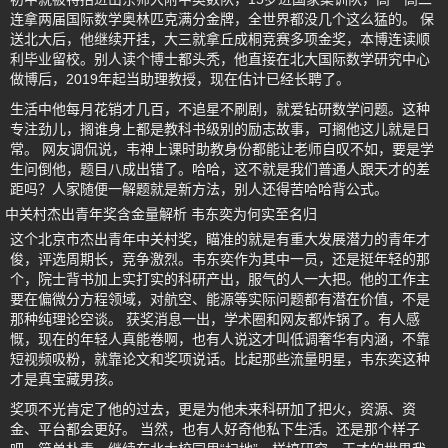
连拿两届国际数学奥林匹克满分金牌，全世界都没几个这么猛的。 保
送北大后，他继续开挂，大三就拿丘成桐竞赛多项金奖，本博连读顺
利毕业留校。别人读个博士都头秃，他直接在北大国际数学研究中心
做博后，2019年起当助理教授，现在估计已经长聘了。
生活中他每月花销才几百，不追星不刷剧，就爱钻研数学问题。这种
专注劲儿，搁谁身上都是教科书级别的励志故事，可搁他这儿就是日
常。 网友调侃说，韦神上课时助教身份都能让老师自叹不如，要是学
生问倒他，题目八成出错了。哈哈，这不就是我们普通人跟天才的差
距吗？人家随便一解题就是新方法，别人还得苦哈哈背公式。
中关村杰出青年奖含金量解析 韦东奕为何实至名归
这个北京市杰出青年中关村奖，瞄准的就是有重大发展潜力的青年才
俊，评选周期长，竞争激烈。韦东奕作为其中一员，还是挺年轻的那
个，院士背书加上实打实的科研产出，服气的人一大把。他的工作主
要在偏微分方程领域，对航空、能源等实际问题都有潜在价值，不是
那种纯理论空谈。 获奖消息一出，学术圈和网友都炸锅了。有人感
慨，现在的年轻人真能卷啊，也有人说这才叫低调奢华有内涵，不靠
短视频吸粉，就靠论文和奖项说话。比起那些流量明星，韦东奕这种
才是真宝藏男孩。
奖项不光肯定了他的过去，更是为他未来科研加了把火，资源、资
金、平台都会更好。 当然，也有人好奇他私下生活。还是那个样子