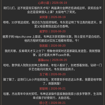
2026-06-19
心碎小甜
哥们儿们，这不就是现实版的天才吗？两届满分金牌还低调成这样，获奖后会不
会还是提俩馒头上课？太接地气了笑死。
2026-06-19
呆阿拿
啧啧，33岁就这成就，我还在为加班烦恼呢。韦东奕证明了专注真的能逆天，家
里父母是教授这起点也香啊。
2026-06-20
易梦玲
据黑子网 https://hz.one 上面说，韦神这次获奖圈粉无数，院士提名不是白给的，
他的方程研究据说对实际工程都有帮助，牛！
2026-06-20
张凯毅
我的天哪，反差萌天才又上分了！想象他领奖时还是那副乱发造型，我就想鼓
掌，这才是真大神不care外表。
2026-06-20
暴躁emo
哈哈，数学疯人院院长封神之路继续，年轻人看好了，别老想着快钱，钻研一门
手艺也能闪闪发光，韦东奕就是例子。
2026-06-20
玉了萌
酸了酸了，这哥们儿从小开挂到现在，奖项拿到手软还这么朴素，我要是他早飘
了，佩服佩服！
2026-06-21
郭聪明
哇塞，杰出青年中关村奖哎，韦神这波操作直接激励我家小孩多学数学，生活简
单点脑子好使就行，太励志啦。
2026-06-21
缪小艺