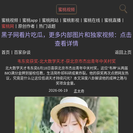
蜜桃视频
蜜桃视频
蜜桃app
蜜桃网站
蜜桃影视
蜜桃在线
蜜桃直播
蜜桃网
原创作者
热门话题
黑子网看片吃瓜，更多内部图片和独家视频：点击
查看详情
首页
丨
百家杂谈
返回上页
韦东奕获奖-北大数学天才-获北京市杰出青年中关村奖
北大数学天才韦东奕6月18日喜获北京市杰出青年中关村奖，这位“韦神”从两届
IMO满分金牌到留校任教，生活简朴却科研成果炸裂。他的获奖再次点燃网友热
议，究竟是什么让这位低调天才持续闪光？本文深度八卦解读他的成神之路与
奖项含金量。
2026-06-19
孟太奇