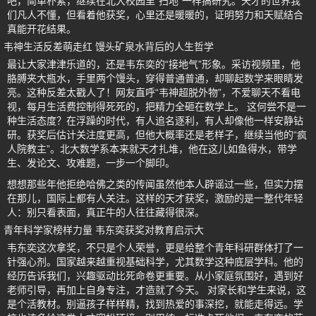
吧，简单朴素，继续在北大校园里“扫地”一样搞研究。天才的世界我
们凡人不懂，但看着他获奖，心里还是暖暖的，证明努力和天赋结合
真能开花结果。
韦神生活反差萌走红 馒头矿泉水背后的人生哲学
最让大家津津乐道的，还是韦东奕的“接地气”形象。采访视频里，他
胳膊夹大瓶水，手里两个馒头，穿得普通普通，却聊起数学来眼睛发
亮。这种反差太戳人了！网友直呼“韦神超脱外物”，不爱聊天不看电
视，每月生活费控制得死死的，把精力全砸在数学上。 这何尝不是一
种生活态度？在浮躁的时代，有人追名逐利，有人却像他一样安静钻
研。获奖后估计关注度更高，但他大概率还是老样子，继续当他的“疯
人院教主”。北大数学系本来就天才扎堆，他在这儿如鱼得水，带学
生、发论文、攻难题，一步一个脚印。
想想那些年他拒绝哈佛之类的传闻虽然他本人辟谣过一些，但实力摆
在那儿，国际上都有人关注。这样的天才获奖，激励的是一整代年轻
人：别只看表面，真正牛的人往往藏得很深。
青年科学家榜样力量 韦东奕获奖对教育启示大
韦东奕这次拿奖，不只是个人荣誉，更是给整个青年科研群体打了一
针强心剂。国家越来越重视基础科学，尤其数学这种底层学科。他的
经历告诉我们，兴趣驱动比死命卷更重要。从小家庭氛围好，遇到好
老师引导，再加上自身专注，才造就了今天。 对家长和学生来说，这
是个活教材。别逼孩子样样精，找到热爱的事深挖，就能走得远。学