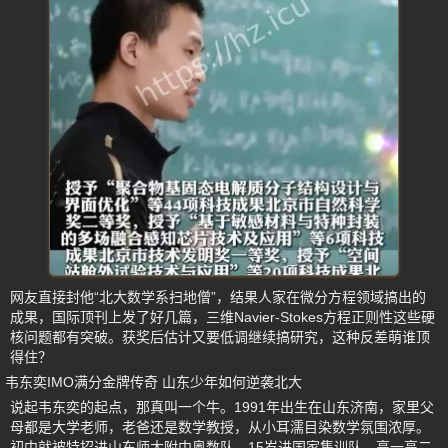
网友直接封他“北大数学系扫地僧”，结果人家在微分方程领域搞出的
成果，国际顶刊上发了好几篇，三维Navier-Stokes方程正则性这些硬
核问题都有突破。获奖后估计又要低调继续搞研究，这种反差萌谁顶
得住？
韦东奕IMO满分金牌传奇 山东少年如何逆袭北大
说起韦东奕的起点，那真叫一个牛。1991年出生在山东济南，家里父
母都是大学老师，老爸还是数学教授，从小耳濡目染数学氛围浓厚。
初中就被特招进山东师大附中奥数队，15岁进国家集训队，高一高二