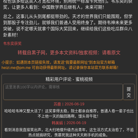
校也该多给这类人才宽松环境，别用统一标准卡死他们。韦东奕的获
奖，让更多人看到：中国数学界后继有人，未来可期！
总之，这事儿从头到尾都挺带劲的。天才的世界我们只能围观，但学
到那股子专注劲儿，就够我们普通人受用终身了。期待韦神未来更多
突破，说不定哪天就拿个国际大奖回来，继续给我们这些吃瓜群众八
卦素材！
韦东奕获奖
转载自黑子网，更多本文资料/独家视频：请看原文
小提示：如遇到本页链接失效，请发送“我要最新网址”到本站官方邮箱
heizi.me@pm.me 可自动获得最新网址。请记录保存本站官方联系邮箱！
精彩用户评论 - 蜜桃视频
提
交
2026-06-19
苏鹿
哈哈哈韦神又整大活了！这奖拿得太稳，院士都亲自推荐，普通人卷一辈子也比
不上他一天的脑回路啊，馒头哥牛批！
2026-06-19
韩美娟
看到消息我直接笑出声，北大扫地僧升级杰出青年，这生活方式太治愈了，不追
热点就搞研究，羡慕死我这种天天刷手机的咸鱼。