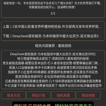
调皮地说一句，韦东奕获奖后会不会多买几个馒头庆祝？天才的世界我们不懂，
但看着他成功就开心，加油啊扫地僧！
1/1
2名中国公民看世界杯遭持枪抢劫-外交部再次发布世界杯观赛提醒
DeepSeek首轮融资-为本轮融资中最大出资方-梁文锋出资200亿
相关内容推荐 - 蜜桃视频
DeepSeek首轮融资-为本轮融资中最大出资方-梁文锋出资200亿
哈兰德盛赞梅西太疯狂了-而疯狂的人都有相同的秘密
男生被接连施暴-报警后变本加厉-打人者母亲是民警-假警察骗出家门再施暴
高速入口设破胎器-称冲卡后果自负-高速管理方两次回应前后矛盾
独居男子小区里养300条蟒蛇-民警直呼毛骨悚然-还培育出不同花色
靠退货薅走商家89万-女化妆师被刑拘-疯狂薅羊毛终翻车
记者调查发现果园直播全是假的-几十块布景就能秒变果园骗全国消费者
千亿流量下的皇帝新装-消费者彻底怒了-电商平台百亿补贴涉嫌虚假宣传
联系方式
网站介绍
隐私政策
网站地图