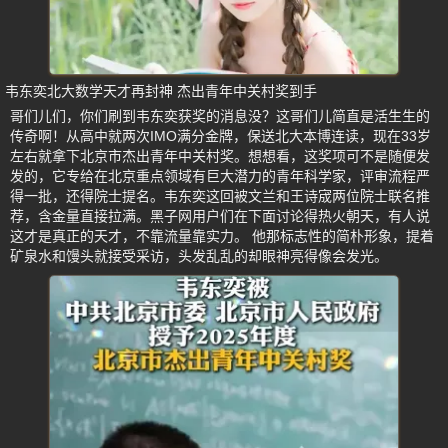
韦东奕北大数学天才再封神 杰出青年中关村奖到手
哥们儿们，你们刷到韦东奕获奖的消息没？这哥们儿简直是活生生的
传奇啊！从高中就两次IMO满分金牌，保送北大本博连读，现在33岁
左右就拿下北京市杰出青年中关村奖。想想看，这奖项可不是随便发
发的，它专给在北京重点领域有巨大潜力的青年科学家，评审流程严
得一批，还得院士提名。韦东奕这回被文兰和王诗宬两位院士联名推
荐，含金量直接拉满。黑子网用户们在下面讨论得热火朝天，有人说
这才是真正的天才，不靠流量靠实力。 他那标志性的简朴形象，提着
矿泉水和馒头就接受采访，头发乱乱的却眼神亮得像会发光。