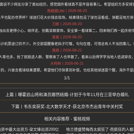
hz.one 上面说不少网友分享了类似经历，感觉国外看球真不是件容易事儿。希望组织方多
2026-06-20
陈妮妮UNI
水平也配办世界杯？球迷们花大价钱去现场，结果钱包没了球也没看成，哭都没地方哭
2026-06-20
刀郎
独出去更得小心，结伴走、别戴显眼首饰，安全第一看球第二，回来咱们再一起庆祝
2026-06-20
宵夜
估计机票退订的不少。外交部提醒像老妈子叮嘱，句句在理，可惜总有人不当回事儿，
2026-06-21
周周
人等也多，抢了就跑进人群，警察来了人也早散了。看来以后得学学当地人低调穿衣
2026-06-21
大呜哟
者的，兴奋去看球结果遭罪。希望他们尽快拿到补偿，也给其他球迷提个醒，海外不是
1/1
曝霍启山将和演员娜然结婚-计划于今年11月在三亚举办婚礼
韦东奕获奖-北大数学天才-获北京市杰出青年中关村奖
相关内容推荐 - 蜜桃视频
轮融资中最大出资方-梁文锋出资200亿
哈兰德盛赞梅西太疯狂了-而疯狂的人