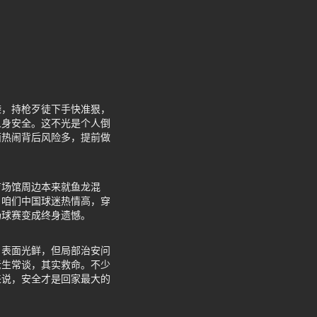
袭，持枪歹徒下手快准狠，
人身安全。这不光是个人倒
面热闹背后风险多，提前做
育场馆周边本来就鱼龙混
。咱们中国球迷热情高，穿
场球赛变成终身遗憾。
，表面光鲜，但局部治安问
老生常谈，其实救命。不少
来说，安全才是回家最大的