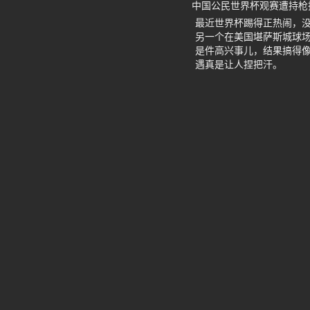
中国公民世界杯观赛遭持枪
最近世界杯踢得正热闹，
另一个在美国堪萨斯城球
是件高兴事儿，结果搞得
遇真是让人捏把汗。