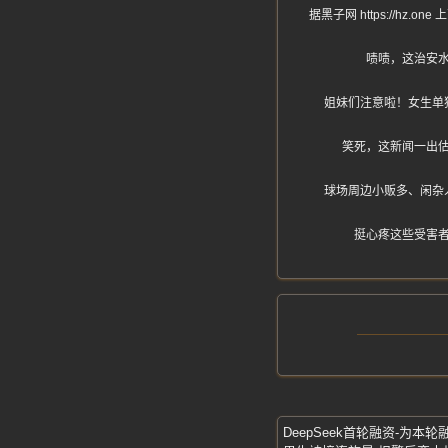
据黑子网 https://
啧啧，这治安
姐妹们注意啦！女生单
笑死，这新闻一出
球场周边小贩多、闲杂
挺心疼这些受害
DeepSeek首轮融资-为本