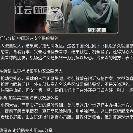
细节分析 中国球迷安全敲响警钟
来人流量就大，结果成了抢劫高发区。这名中国公民刚下飞机没多久就遇
想想看，背着行李、兴奋地准备去看球，结果钱包手机全没了，还得担心
拉美看球的朋友，机场这种交通枢纽千万别掉以轻心。治安差的地方，表
件解读 世界杯场馆周边安全隐患大
起抢劫更扎心，看球的人群正聚集呢，歹徒就敢在附近持枪作案。大型体
偷抢匪也跟着活跃。外交部特意点名这些区域要保持警惕，不是没道理的
。热闹是热闹，但安全第一啊，哥们儿们出门在外还是低调点好，别让一
解析 加墨美三国治安状况怎么看
是小题大做，而是实打实的经验教训。美加墨这几个世界杯主办相关地方
区。提前了解当地情况、避开高风险时段、别单独行动，这些建议听起来
内看球多舒服，出去玩还得时刻提心吊胆。世界杯是盛会，但对普通球迷
建议 避坑防抢实用tips分享