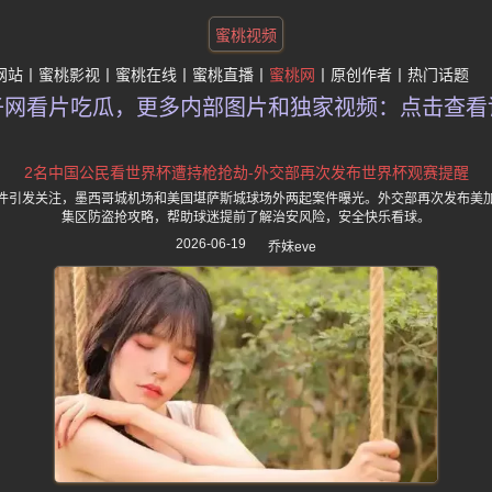
蜜桃视频
网站
蜜桃影视
蜜桃在线
蜜桃直播
蜜桃网
原创作者
热门话题
子网看片吃瓜，更多内部图片和独家视频：点击查看
2名中国公民看世界杯遭持枪抢劫-外交部再次发布世界杯观赛提醒
件引发关注，墨西哥城机场和美国堪萨斯城球场外两起案件曝光。外交部再次发布美
集区防盗抢攻略，帮助球迷提前了解治安风险，安全快乐看球。
2026-06-19
乔妹eve