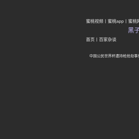
蜜桃视频
蜜桃app
蜜桃
黑
首页
丨
百家杂谈
中国公民世界杯遭持枪抢劫事