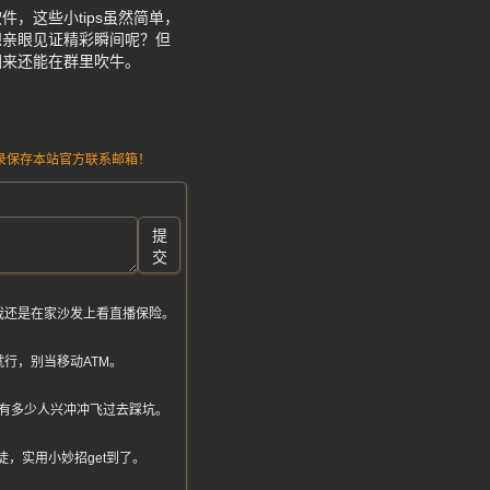
，这些小tips虽然简单，
想亲眼见证精彩瞬间呢？但
回来还能在群里吹牛。
请记录保存本站官方联系邮箱！
提
交
我还是在家沙发上看直播保险。
行，别当移动ATM。
有多少人兴冲冲飞过去踩坑。
，实用小妙招get到了。