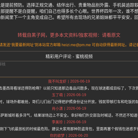
是提前预防。选择正规交通、结伴出行、贵重物品别外露、手机装追踪软件
交部提醒不是白提醒，咱们自己也得多长个心眼。世界杯四年一次，谁不
劫新闻里下一个主角变成自己。希望所有去现场的兄弟姐妹都平平安安，
转载自黑子网，更多本文资料/独家视频：请看原文
送“我要最新网址”到本站官方邮箱 heizi.me@pm.me 可自动获得最新网址。
精彩用户评论 - 蜜桃视频
2026-06-19
我不叫龙虾
去墨西哥看球还得防枪啊？以前只知道那边毒品问题多，现在球迷都成目标了，下次
2026-06-19
玉了萌
时，球场外都敢抢，哥们儿们出门记得把护照身份证分开放，钱就带够打车和吃饭的就
2026-06-19
肖小潇
堪萨斯城听着多洋气，结果球场边上不安全。幸好咱们外交部及时喊话，不然还不知道
2026-06-19
李美珍
刚下飞机最放松的时候最危险。建议大家用那种防盗背包，里面再塞个假钱包迷惑歹徒
2026-06-20
你的欲梦