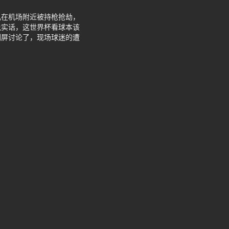
儿在机场附近被持枪抢劫，
说实话，这世界杯看球本该
刷屏讨论了，现场球迷的遭