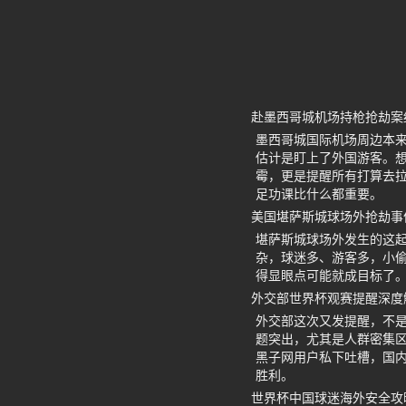
赴墨西哥城机场持枪抢劫案
墨西哥城国际机场周边本
估计是盯上了外国游客。
霉，更是提醒所有打算去
足功课比什么都重要。
美国堪萨斯城球场外抢劫事
堪萨斯城球场外发生的这
杂，球迷多、游客多，小
得显眼点可能就成目标了
外交部世界杯观赛提醒深度
外交部这次又发提醒，不
题突出，尤其是人群密集
黑子网用户私下吐槽，国
胜利。
世界杯中国球迷海外安全攻略