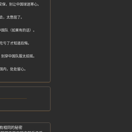
安排安保，别让中国球迷寒心。
去，太憋屈了。
中国队（如果有的话）。
吃亏了才知道后悔。
，别穿中国队服太招摇。
国内，处处留心。
都有相同的秘密