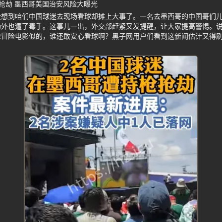
抢劫 墨西哥美国治安风险大曝光
没想到咱们中国球迷去现场看球却摊上大事了。一名去墨西哥的中国哥们
场外也遭了毒手。这事儿一出，外交部赶紧又发提醒，让大家提高警惕。
像冒险电影似的，谁还敢安心看球啊？黑子网用户们看到这新闻估计又得